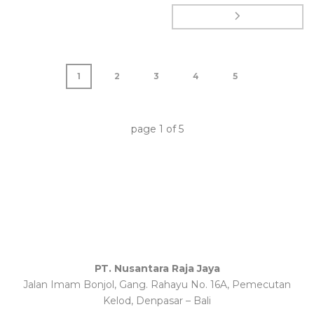
1
2
3
4
5
page
1
of
5
PT. Nusantara Raja Jaya
Jalan Imam Bonjol, Gang. Rahayu No. 16A, Pemecutan
Kelod, Denpasar – Bali