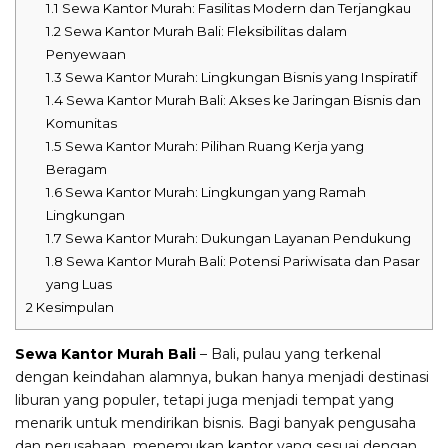
1.1
Sewa Kantor Murah: Fasilitas Modern dan Terjangkau
1.2
Sewa Kantor Murah Bali: Fleksibilitas dalam
Penyewaan
1.3
Sewa Kantor Murah: Lingkungan Bisnis yang Inspiratif
1.4
Sewa Kantor Murah Bali: Akses ke Jaringan Bisnis dan
Komunitas
1.5
Sewa Kantor Murah: Pilihan Ruang Kerja yang
Beragam
1.6
Sewa Kantor Murah: Lingkungan yang Ramah
Lingkungan
1.7
Sewa Kantor Murah: Dukungan Layanan Pendukung
1.8
Sewa Kantor Murah Bali: Potensi Pariwisata dan Pasar
yang Luas
2
Kesimpulan
Sewa Kantor Murah Bali
– Bali, pulau yang terkenal
dengan keindahan alamnya, bukan hanya menjadi destinasi
liburan yang populer, tetapi juga menjadi tempat yang
menarik untuk mendirikan bisnis. Bagi banyak pengusaha
dan perusahaan, menemukan
kantor
yang sesuai dengan