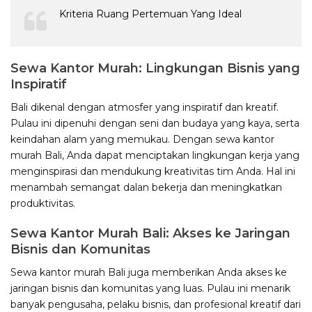
Kriteria Ruang Pertemuan Yang Ideal
Sewa Kantor Murah: Lingkungan Bisnis yang
Inspiratif
Bali dikenal dengan atmosfer yang inspiratif dan kreatif.
Pulau ini dipenuhi dengan seni dan budaya yang kaya, serta
keindahan alam yang memukau. Dengan sewa kantor
murah Bali, Anda dapat menciptakan lingkungan kerja yang
menginspirasi dan mendukung kreativitas tim Anda. Hal ini
menambah semangat dalan bekerja dan meningkatkan
produktivitas.
Sewa Kantor Murah Bali: Akses ke Jaringan
Bisnis dan Komunitas
Sewa kantor murah Bali juga memberikan Anda akses ke
jaringan bisnis dan komunitas yang luas. Pulau ini menarik
banyak pengusaha, pelaku bisnis, dan profesional kreatif dari