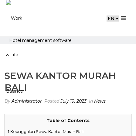
Hotel management software
SEWA KANTOR MURAH
BALI
By
Administrator
Posted
July 19, 2023
In
News
Table of Contents
1
Keunggulan Sewa Kantor Murah Bali