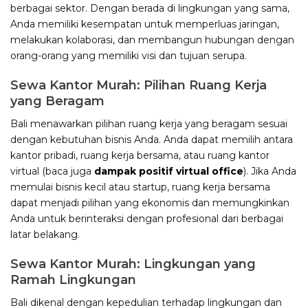
berbagai sektor. Dengan berada di lingkungan yang sama,
Anda memiliki kesempatan untuk memperluas jaringan,
melakukan kolaborasi, dan membangun hubungan dengan
orang-orang yang memiliki visi dan tujuan serupa.
Sewa Kantor Murah: Pilihan Ruang Kerja
yang Beragam
Bali menawarkan pilihan ruang kerja yang beragam sesuai
dengan kebutuhan bisnis Anda. Anda dapat memilih antara
kantor pribadi, ruang kerja bersama, atau ruang kantor
virtual (baca juga
dampak positif virtual office
). Jika Anda
memulai bisnis kecil atau startup, ruang kerja bersama
dapat menjadi pilihan yang ekonomis dan memungkinkan
Anda untuk berinteraksi dengan profesional dari berbagai
latar belakang.
Sewa Kantor Murah: Lingkungan yang
Ramah Lingkungan
Bali dikenal dengan kepedulian terhadap lingkungan dan