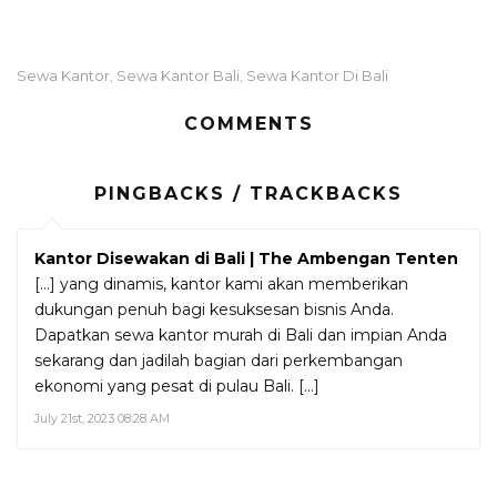
Sewa Kantor
Sewa Kantor Bali
Sewa Kantor Di Bali
,
,
COMMENTS
PINGBACKS / TRACKBACKS
Kantor Disewakan di Bali | The Ambengan Tenten
[…] yang dinamis, kantor kami akan memberikan
dukungan penuh bagi kesuksesan bisnis Anda.
Dapatkan sewa kantor murah di Bali dan impian Anda
sekarang dan jadilah bagian dari perkembangan
ekonomi yang pesat di pulau Bali. […]
July 21st, 2023 08:28 AM