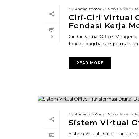
By
Administrator
In
News
Posted
Ja
Ciri-Ciri Virtua
Fondasi Kerja M
Ciri-Ciri Virtual Office: Mengena
0
fondasi bagi banyak perusahaan y
READ MORE
By
Administrator
In
News
Posted
Ja
Sistem Virtual O
Sistem Virtual Office: Transformas