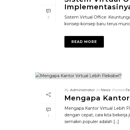
Implementasiny
Sistem Virtual Office: Keuntun
2
konsep-konsep baru terus muncul 
READ MORE
By
Administrator
In
News
Posted
Fe
Mengapa Kantor 
Mengapa Kantor Virtual Lebih F
dengan cepat, cara kita bekerja
1
semakin populer adalah [...]