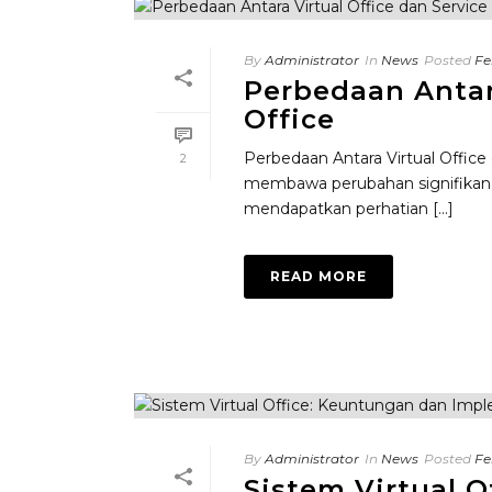
By
Administrator
In
News
Posted
Fe
Perbedaan Antara
Office
Perbedaan Antara Virtual Office
2
membawa perubahan signifikan d
mendapatkan perhatian [...]
READ MORE
By
Administrator
In
News
Posted
Fe
Sistem Virtual 