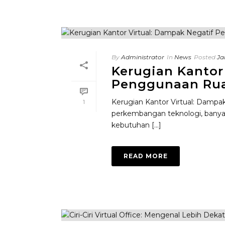
By
Administrator
In
News
Posted
Ja
Kerugian Kantor
Penggunaan Rua
Kerugian Kantor Virtual: Damp
1
perkembangan teknologi, banyak 
kebutuhan [...]
READ MORE