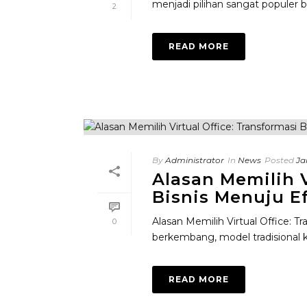
menjadi pilihan sangat populer b
2
READ MORE
By
Administrator
In
News
Posted
Ja
Alasan Memilih V
Bisnis Menuju Ef
Alasan Memilih Virtual Office: Tr
0
berkembang, model tradisional kan
READ MORE