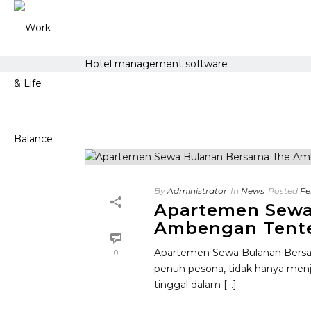
Hotel management software
By
Administrator
In
News
Posted
Fe
Apartemen Sewa
Ambengan Tent
Apartemen Sewa Bulanan Bersam
0
penuh pesona, tidak hanya menja
tinggal dalam [...]