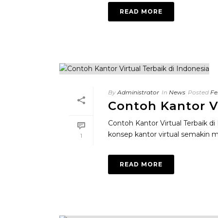
READ MORE
By
Administrator
In
News
Posted
Fe
Contoh Kantor Vi
Contoh Kantor Virtual Terbaik di
konsep kantor virtual semakin men
1
READ MORE