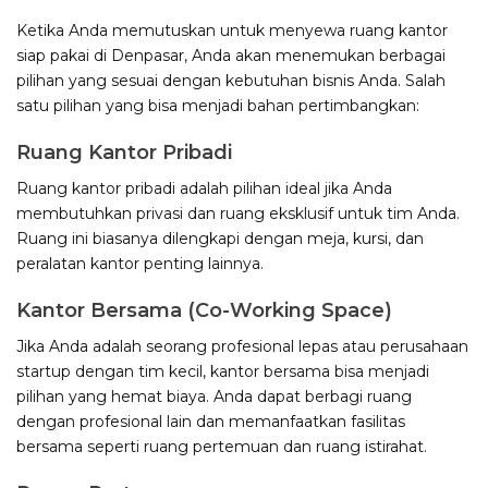
Ketika Anda memutuskan untuk menyewa ruang kantor
siap pakai di Denpasar, Anda akan menemukan berbagai
pilihan yang sesuai dengan kebutuhan bisnis Anda. Salah
satu pilihan yang bisa menjadi bahan pertimbangkan:
Ruang Kantor Pribadi
Ruang kantor pribadi adalah pilihan ideal jika Anda
membutuhkan privasi dan ruang eksklusif untuk tim Anda.
Ruang ini biasanya dilengkapi dengan meja, kursi, dan
peralatan kantor penting lainnya.
Kantor Bersama (Co-Working Space)
Jika Anda adalah seorang profesional lepas atau perusahaan
startup dengan tim kecil, kantor bersama bisa menjadi
pilihan yang hemat biaya. Anda dapat berbagi ruang
dengan profesional lain dan memanfaatkan fasilitas
bersama seperti ruang pertemuan dan ruang istirahat.