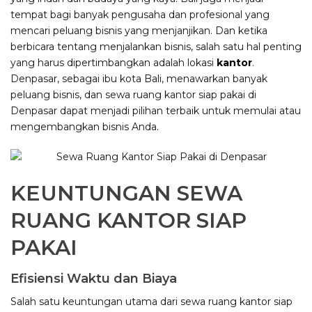
tempat bagi banyak pengusaha dan profesional yang
mencari peluang bisnis yang menjanjikan. Dan ketika
berbicara tentang menjalankan bisnis, salah satu hal penting
yang harus dipertimbangkan adalah lokasi
kantor
.
Denpasar, sebagai ibu kota Bali, menawarkan banyak
peluang bisnis, dan sewa ruang kantor siap pakai di
Denpasar dapat menjadi pilihan terbaik untuk memulai atau
mengembangkan bisnis Anda.
KEUNTUNGAN SEWA
RUANG KANTOR SIAP
PAKAI
Efisiensi Waktu dan Biaya
Salah satu keuntungan utama dari sewa ruang kantor siap