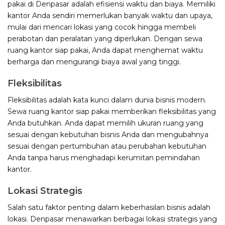
pakai di Denpasar adalah efisiensi waktu dan biaya. Memiliki
kantor Anda sendiri memerlukan banyak waktu dan upaya,
mulai dari mencari lokasi yang cocok hingga membeli
perabotan dan peralatan yang diperlukan. Dengan sewa
ruang kantor siap pakai, Anda dapat menghemat waktu
berharga dan mengurangi biaya awal yang tinggi.
Fleksibilitas
Fleksibilitas adalah kata kunci dalam dunia bisnis modern.
Sewa ruang kantor siap pakai memberikan fleksibilitas yang
Anda butuhkan. Anda dapat memilih ukuran ruang yang
sesuai dengan kebutuhan bisnis Anda dan mengubahnya
sesuai dengan pertumbuhan atau perubahan kebutuhan
Anda tanpa harus menghadapi kerumitan pemindahan
kantor.
Lokasi Strategis
Salah satu faktor penting dalam keberhasilan bisnis adalah
lokasi. Denpasar menawarkan berbagai lokasi strategis yang