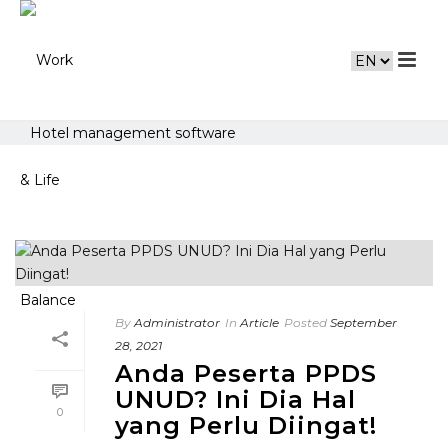
Hotel management software
By
Administrator
In
Article
Posted
September
28, 2021
Anda Peserta PPDS
UNUD? Ini Dia Hal
0
yang Perlu Diingat!