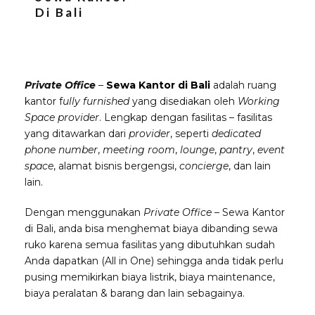
Di Bali
Private Office
–
Sewa Kantor di Bali
adalah ruang
kantor f
ully furnished
yang disediakan oleh
Working
Space provider
. Lengkap dengan fasilitas – fasilitas
yang ditawarkan dari
provider
, seperti
dedicated
phone number
,
meeting room
,
lounge
,
pantry
,
event
space
, alamat bisnis bergengsi,
concierge
, dan lain
lain.
Dengan menggunakan
Private Office
– Sewa Kantor
di Bali, anda bisa menghemat biaya dibanding sewa
ruko karena semua fasilitas yang dibutuhkan sudah
Anda dapatkan (All in One) sehingga anda tidak perlu
pusing memikirkan biaya listrik, biaya maintenance,
biaya peralatan & barang dan lain sebagainya.