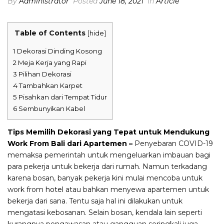
By
Administrator
Posted
June 18, 2021
In
Article
Table of Contents
[
hide
]
1
Dekorasi Dinding Kosong
2
Meja Kerja yang Rapi
3
Pilihan Dekorasi
4
Tambahkan Karpet
5
Pisahkan dari Tempat Tidur
6
Sembunyikan Kabel
Tips Memilih Dekorasi yang Tepat untuk Mendukung
Work From Bali dari Apartemen –
Penyebaran COVID-19
memaksa pemerintah untuk mengeluarkan imbauan bagi
para pekerja untuk bekerja dari rumah. Namun terkadang
karena bosan, banyak pekerja kini mulai mencoba untuk
work from
hotel
atau bahkan menyewa apartemen untuk
bekerja dari sana. Tentu saja hal ini dilakukan untuk
mengatasi kebosanan. Selain bosan, kendala lain seperti