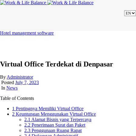
Hotel management software
Virtual Office Terdekat di Denpasar
By
Administrator
Posted
July 7, 2023
In
News
Table of Contents
1
Pentingnya Memiliki Virtual Office
2
Keuntungan Menggunakan Virtual Office
2.1
Alamat Bisnis yang Terpercaya
2.2
Penerimaan Surat dan Paket
2.3
Penggunaan Ruang Rapat
2.4
Dukungan Administratif