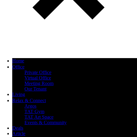
Home
Office
Private Office
Virtual Office
Meeting Room
Our Tenant
Living
Relax & Connect
Argos
TAT Gym
TAT Art Space
Events & Community
Deals
Article