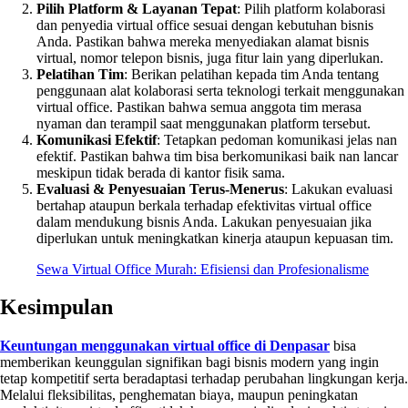
Pilih Platform & Layanan Tepat
: Pilih platform kolaborasi
dan penyedia virtual office sesuai dengan kebutuhan bisnis
Anda. Pastikan bahwa mereka menyediakan alamat bisnis
virtual, nomor telepon bisnis, juga fitur lain yang diperlukan.
Pelatihan Tim
: Berikan pelatihan kepada tim Anda tentang
penggunaan alat kolaborasi serta teknologi terkait menggunakan
virtual office. Pastikan bahwa semua anggota tim merasa
nyaman dan terampil saat menggunakan platform tersebut.
Komunikasi Efektif
: Tetapkan pedoman komunikasi jelas nan
efektif. Pastikan bahwa tim bisa berkomunikasi baik nan lancar
meskipun tidak berada di kantor fisik sama.
Evaluasi & Penyesuaian Terus-Menerus
: Lakukan evaluasi
bertahap ataupun berkala terhadap efektivitas virtual office
dalam mendukung bisnis Anda. Lakukan penyesuaian jika
diperlukan untuk meningkatkan kinerja ataupun kepuasan tim.
Sewa Virtual Office Murah: Efisiensi dan Profesionalisme
Kesimpulan
Keuntungan menggunakan virtual office di Denpasar
bisa
memberikan keunggulan signifikan bagi bisnis modern yang ingin
tetap kompetitif serta beradaptasi terhadap perubahan lingkungan kerja.
Melalui fleksibilitas, penghematan biaya, maupun peningkatan