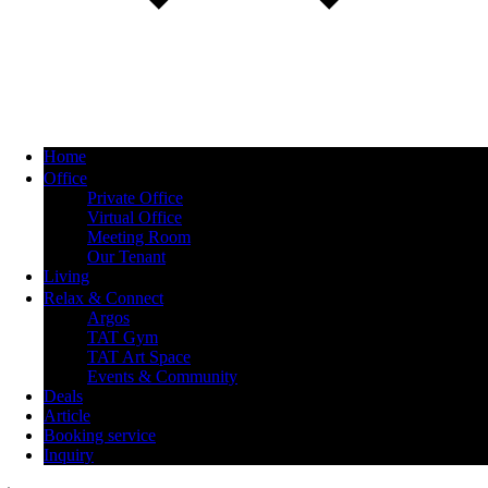
Home
Office
Private Office
Virtual Office
Meeting Room
Our Tenant
Living
Relax & Connect
Argos
TAT Gym
TAT Art Space
Events & Community
Deals
Article
Booking service
Inquiry