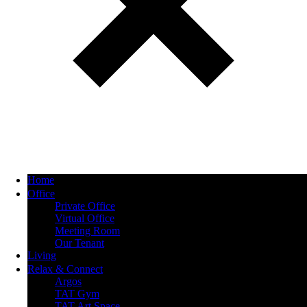
Home
Office
Private Office
Virtual Office
Meeting Room
Our Tenant
Living
Relax & Connect
Argos
TAT Gym
TAT Art Space