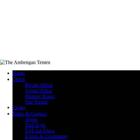
Home
Office
Private Office
Virtual Office
Meeting Room
Our Tenant
Living
Relax & Connect
Argos
TAT Gym
TAT Art Space
Events & Community