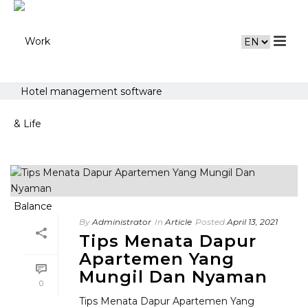
Hotel management software
By
Administrator
In
Article
Posted
April 13, 2021
Tips Menata Dapur
Apartemen Yang
Mungil Dan Nyaman
0
Tips Menata Dapur Apartemen Yang