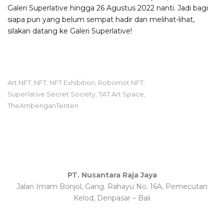
Galeri Superlative hingga 26 Agustus 2022 nanti. Jadi bagi
siapa pun yang belum sempat hadir dan melihat-lihat,
silakan datang ke Galeri Superlative!
Art NFT
NFT
NFT Exhibition
Robomot NFT
,
,
,
,
Superlative Secret Society
TAT Art Space
,
,
TheAmbenganTenten
PT. Nusantara Raja Jaya
Jalan Imam Bonjol, Gang. Rahayu No. 16A, Pemecutan
Kelod, Denpasar – Bali