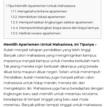
1
Tips Memilih Apartemen Untuk Mahasiswa
1.1
1. Mengetahui kriteria apartemen
1.2
2. Memikirkan lokasi apartemen
1.3
3. Memperhatikan lingkungan sekitar apartemen
1.4
4. Mempertimbangkan biaya sewa dan biaya lainnya
1.5
5. Melihat review apartemen
Memilih Apartemen Untuk Mahasiswa, Ini Tipsnya –
Kuliah menjadi tahapan pendidikan yang lebih tinggi.
Banyak calon
mahasiswa
yang menginnginkan kampus
impiannya menjadi kampus untuk mereka berkuliah nanti.
Tak jarang mereka ingin berkuliah dikampus yang berada
diluar kota maupun diluar negeri. Selain untuk menempuh
Pendidikan, kuliah merantau juga menjadi pilihan calon
mahasiswa untuk hidup mandiri, menata diri, dan
mengeksplor diri. Mahasiswa juga harus beradaptasi dengan
lingkungan baru saat memilih untuk merantau terutama
beradaptasi di tempat tinggal yang baru saat mulai
merantau. Banyak pilihan tempat tinggal untuk mahasiswa