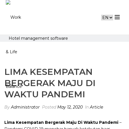
Hotel management software
LIMA KESEMPATAN
BERGERAK MAJU DI
WAKTU PANDEMI
By
Administrator
Posted
May 12, 2020
In
Article
Lima Kesempatan Bergerak Maju Di Waktu Pandemi
–