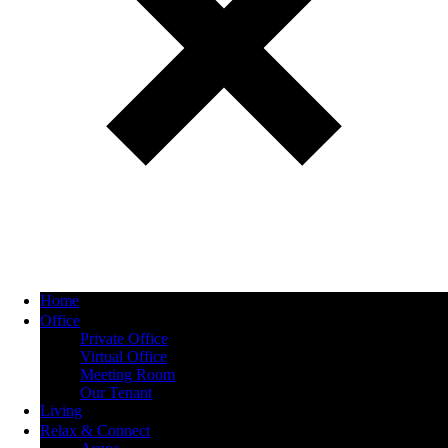
Home
Office
Private Office
Virtual Office
Meeting Room
Our Tenant
Living
Relax & Connect