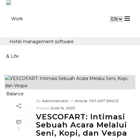
Hotel management software
By
Administrator
In
Article
,
TAT ART SPACE
Posted
June 14, 2022
VESCOFART: Intimasi
Sebuah Acara Melalui
2
Seni, Kopi, dan Vespa