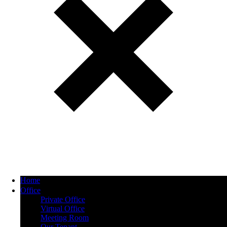
Home
Office
Private Office
Virtual Office
Meeting Room
Our Tenant