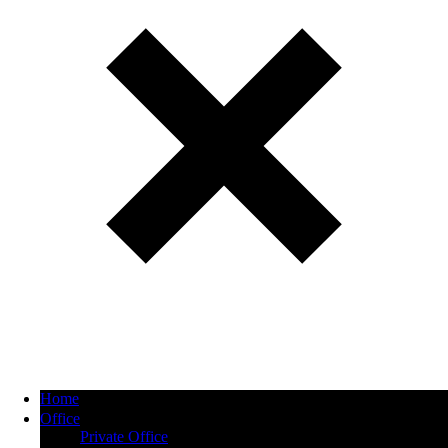
Home
Office
Private Office