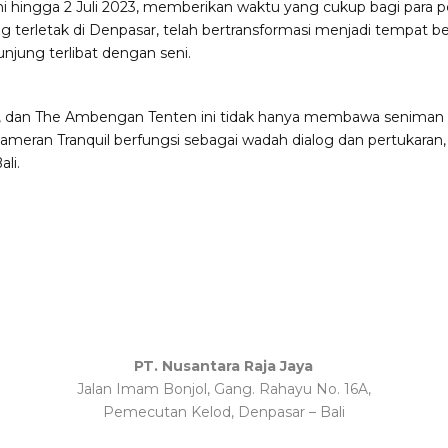
uni hingga 2 Juli 2023, memberikan waktu yang cukup bagi para
ng terletak di Denpasar, telah bertransformasi menjadi tempat 
jung terlibat dengan seni.
ta, dan The Ambengan Tenten ini tidak hanya membawa seniman te
Pameran Tranquil berfungsi sebagai wadah dialog dan pertuka
li.
PT. Nusantara Raja Jaya
Jalan Imam Bonjol, Gang. Rahayu No. 16A,
Pemecutan Kelod, Denpasar – Bali