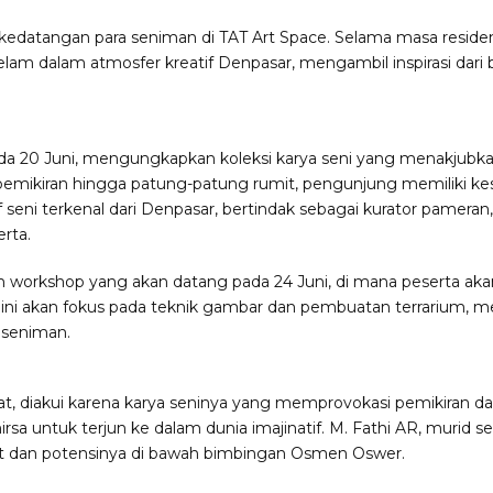
 kedatangan para seniman di TAT Art Space. Selama masa reside
am dalam atmosfer kreatif Denpasar, mengambil inspirasi dari 
a 20 Juni, mengungkapkan koleksi karya seni yang menakjubka
pemikiran hingga patung-patung rumit, pengunjung memiliki k
if seni terkenal dari Denpasar, bertindak sebagai kurator pame
rta.
lah workshop yang akan datang pada 24 Juni, di mana peserta ak
ini akan fokus pada teknik gambar dan pembuatan terrarium, m
 seniman.
at, diakui karena karya seninya yang memprovokasi pemikiran d
rsa untuk terjun ke dalam dunia imajinatif. M. Fathi AR, murid
t dan potensinya di bawah bimbingan Osmen Oswer.