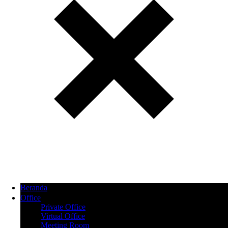
Beranda
Office
Private Office
Virtual Office
Meeting Room