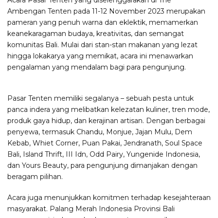
Acara Pasar Tenten yang diselenggarakan di The
Ambengan Tenten pada 11-12 November 2023 merupakan
pameran yang penuh warna dan eklektik, memamerkan
keanekaragaman budaya, kreativitas, dan semangat
komunitas Bali. Mulai dari stan-stan makanan yang lezat
hingga lokakarya yang memikat, acara ini menawarkan
pengalaman yang mendalam bagi para pengunjung.
Pasar Tenten memiliki segalanya – sebuah pesta untuk
panca indera yang melibatkan kelezatan kuliner, tren mode,
produk gaya hidup, dan kerajinan artisan. Dengan berbagai
penyewa, termasuk Chandu, Monjue, Jajan Mulu, Dem
Kebab, Whiet Corner, Puan Pakai, Jendranath, Soul Space
Bali, Island Thrift, III Idn, Odd Pairy, Yungenide Indonesia,
dan Yours Beauty, para pengunjung dimanjakan dengan
beragam pilihan.
Acara juga menunjukkan komitmen terhadap kesejahteraan
masyarakat. Palang Merah Indonesia Provinsi Bali