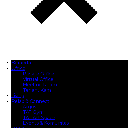
Beranda
Office
Private Office
Virtual Office
Meeting Room
Tenant Kami
Living
Relax & Connect
Argos
TAT Gym
TAT Art Space
Events & Komunitas