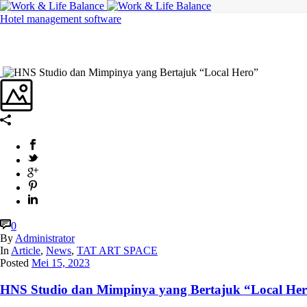
Hotel management software
0
By
Administrator
In
Article
,
News
,
TAT ART SPACE
Posted
Mei 15, 2023
HNS Studio dan Mimpinya yang Bertajuk “Local He