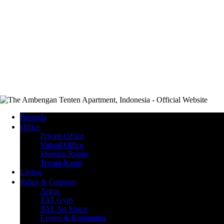
Beranda
Office
Private Office
Virtual Office
Meeting Room
Tenant Kami
Living
Relax & Connect
Argos
TAT Gym
TAT Art Space
Events & Komunitas