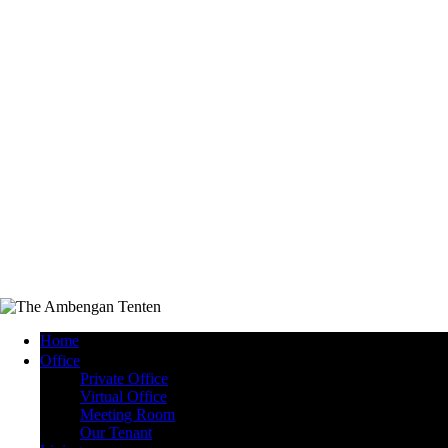
Home
Office
Private Office
Virtual Office
Meeting Room
Our Tenant