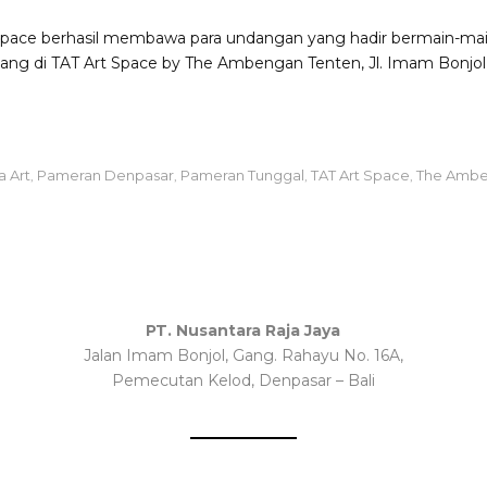
rt Space berhasil membawa para undangan yang hadir bermain-mai
g di TAT Art Space by The Ambengan Tenten, Jl. Imam Bonjol 
 Art
Pameran Denpasar
Pameran Tunggal
TAT Art Space
The Ambe
,
,
,
,
PT. Nusantara Raja Jaya
Jalan Imam Bonjol, Gang. Rahayu No. 16A,
Pemecutan Kelod, Denpasar – Bali