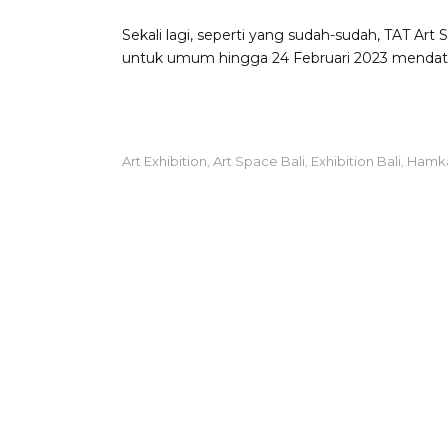
Sekali lagi, seperti yang sudah-sudah, TAT A
untuk umum hingga 24 Februari 2023 mendatan
Art Exhibition
Art Space Bali
Exhibition Bali
Hamka
,
,
,