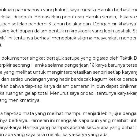
aan pamerannya yang kali ini, saya merasa Hamka berhasil 
kat di kepala. Berdasarkan penuturan Hamka sendiri, 16 karya 
idupan setelah pandemi 3 tahun belakangan. Dengan ciri khasny
 kehidupan dalam bentuk mikroskopik yang lebih abstrak. Seb
pik” ini tentunya berhasil mendobrak stigma masyarakat meng
.
dokumenter singkat bertajuk serupa yang digarap oleh Taktik Be
erpikir seorang Hamka selama pengerjaan 16 karya barunya ter
yang melihat untuk menginterpretasikan sendiri setiap karyan
a dan setiap undangan yang hadir berdecak kagum ketika berad
kan bahwa tiap-tiap karya dalam pameran ini pun dapat dinikma
tika ruangan gelap total. Menurut saya pribadi, tentunya karya-k
 yang menikmatinya.
tiap-tiap mata yang melihat mampu menjadi lebih jujur dengan 
esnya berkarya. Pameran ini mengajak siapa pun yang melihat untuk
karya-karya Hamka yang nampak abstrak sesuai apa yang dilihat 
 apa yang saya rasa melalui karya-karya yang ada.