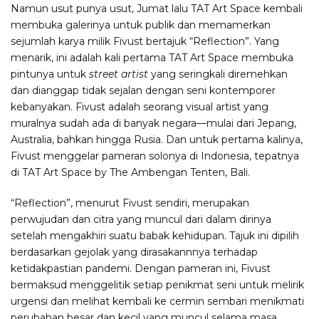
Namun usut punya usut, Jumat lalu TAT Art Space kembali
membuka galerinya untuk publik dan memamerkan
sejumlah karya milik Fivust bertajuk “Reflection”. Yang
menarik, ini adalah kali pertama TAT Art Space membuka
pintunya untuk
street artist
yang seringkali diremehkan
dan dianggap tidak sejalan dengan seni kontemporer
kebanyakan. Fivust adalah seorang visual artist yang
muralnya sudah ada di banyak negara—mulai dari Jepang,
Australia, bahkan hingga Rusia. Dan untuk pertama kalinya,
Fivust menggelar pameran solonya di Indonesia, tepatnya
di TAT Art Space by The Ambengan Tenten, Bali.
“Reflection”, menurut Fivust sendiri, merupakan
perwujudan dan citra yang muncul dari dalam dirinya
setelah mengakhiri suatu babak kehidupan. Tajuk ini dipilih
berdasarkan gejolak yang dirasakannnya terhadap
ketidakpastian pandemi. Dengan pameran ini, Fivust
bermaksud menggelitik setiap penikmat seni untuk melirik
urgensi dan melihat kembali ke cermin sembari menikmati
perubahan besar dan kecil yang muncul selama masa