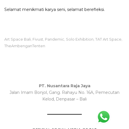
Selamat menikmati karya seni, selamat berefleksi.
Art Space Bali
Fivust
Pandemic
Solo Exhibition
TAT Art Space
,
,
,
,
,
TheAmbenganTenten
PT. Nusantara Raja Jaya
Jalan Imam Bonjol, Gang. Rahayu No. 16A, Pemecutan
Kelod, Denpasar – Bali