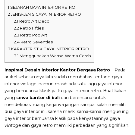
1
SEJARAH GAYA INTERIOR RETRO
2
JENIS-JENIS GAYA INTERIOR RETRO
2.1
Retro Art Deco
2.2
Retro Fifties
2.3
Retro Pop Art
2.4
Retro Seventies
3
KARAKTERISTIK GAYA INTERIOR RETRO
3.1
Menggunakan Warna-Warna Cerah
Inspirasi Desain Interior Kantor Bergaya Retro
– Pada
artikel sebelumnya kita sudah membahas tentang
gaya
interior vintage
, namun masih ada satu lagi gaya interior
yang bernuansa klasik yaitu gaya interior retro. Buat kalian
yang
sewa kantor di bali
dan berencana untuk
mendekorasi ruang kerjanya jangan sampai salah memilih
dua gaya interior ini, karena meski sama-sama mengusung
gaya interior bernuansa klasik pada kenyataannya gaya
vintage
dan gaya retro memiliki perbedaan yang signifikan.